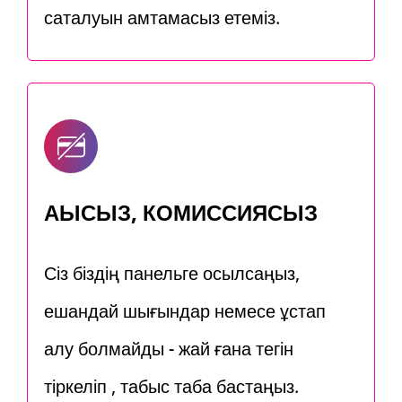
сақталуын қамтамасыз етеміз.
АҚЫСЫЗ, КОМИССИЯСЫЗ
Сіз біздің панельге қосылсаңыз,
ешқандай шығындар немесе ұстап
қалу болмайды - жай ғана тегін
тіркеліп , табыс таба бастаңыз.