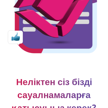
Неліктен сіз біздің
сауалнамаларға