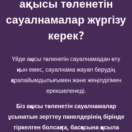
ақысы төленетін
сауалнамалар жүргізу
керек?
Үйде ақысы төленетін сауалнамадан өту
қиын емес, сауалнама жауап берудің
қарапайымдылығымен және жеңілдігімен
ерекшеленеді.
Біз ақысы төленетін сауалнамалар
ұсынатын зерттеу панелдерінің бірінде
тіркелген болсақ та, басқасына қосыла