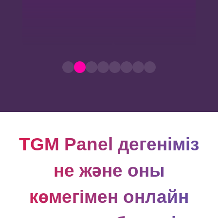
TGM Panel дегеніміз
не және оның
көмегімен онлайн