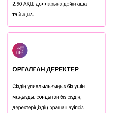
2,50 АҚШ долларына дейін ақша
табыңыз.
ҚОРҒАЛҒАН ДЕРЕКТЕР
Сіздің құпиялылығыңыз біз үшін
маңызды, сондықтан біз сіздің
деректеріңіздің әрқашан қауіпсіз