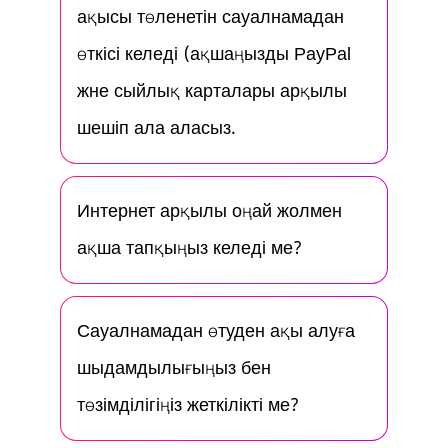
ақысы төленетін сауалнамадан
өткісі келеді (ақшаңызды PayPal
және сыйлық карталары арқылы
шешіп ала аласыз.
Интернет арқылы оңай жолмен
ақша тапқыңыз келеді ме?
Сауалнамадан өтуден ақы алуға
шыдамдылығыңыз бен
төзімділігіңіз жеткілікті ме?