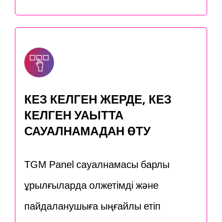
КЕЗ КЕЛГЕН ЖЕРДЕ, КЕЗ
КЕЛГЕН УАҚЫТТА
САУАЛНАМАДАН ӨТУ
TGM Panel сауалнамасы барлық
құрылғыларда қолжетімді және
пайдаланушыға ыңғайлы етіп