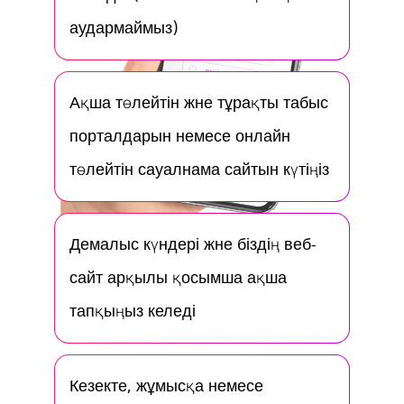
аудармаймыз)
Ақша төлейтін және тұрақты табыс
порталдарын немесе онлайн
төлейтін сауалнама сайтын күтіңіз
Демалыс күндері және біздің веб-
сайт арқылы қосымша ақша
тапқыңыз келеді
Кезекте, жұмысқа немесе