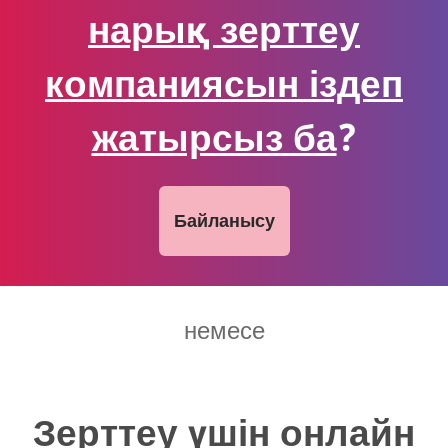
нарық зерттеу
компаниясын іздеп
жатырсыз ба
?
Байланысу
немесе
Зерттеу үшін онлайн