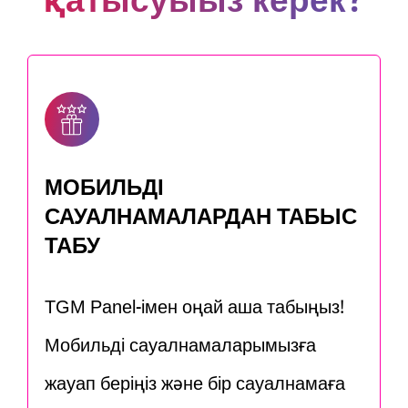
қатысуыңыз керек?
МОБИЛЬДІ
САУАЛНАМАЛАРДАН ТАБЫС
ТАБУ
TGM Panel-імен оңай ақша табыңыз!
Мобильді сауалнамаларымызға
жауап беріңіз және бір сауалнамаға