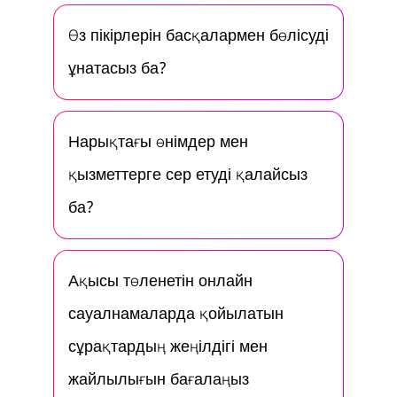
Өз пікірлерін басқалармен бөлісуді
ұнатасыз ба?
Нарықтағы өнімдер мен
қызметтерге әсер етуді қалайсыз
ба?
Ақысы төленетін онлайн
сауалнамаларда қойылатын
сұрақтардың жеңілдігі мен
жайлылығын бағалаңыз