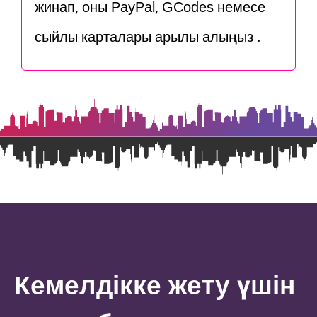
жинап, оны PayPal, GCodes немесе
сыйлық карталары арқылы алыңыз .
Кемелдікке жету үшін