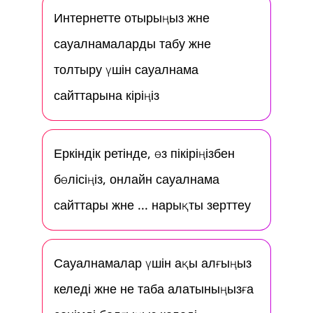
Интернетте отырыңыз және
сауалнамаларды табу және
толтыру үшін сауалнама
сайттарына кіріңіз
Еркіндік ретінде, өз пікіріңізбен
бөлісіңіз, онлайн сауалнама
сайттары және ... нарықты зерттеу
Сауалнамалар үшін ақы алғыңыз
келеді және не таба алатыныңызға