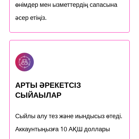
өнімдер мен қызметтердің сапасына
әсер етіңіз.
АРТЫҚ ӘРЕКЕТСІЗ
СЫЙАҚЫЛАР
Сыйлық алу тез және қиындықсыз өтеді.
Аккаунтыңызға 10 АҚШ доллары