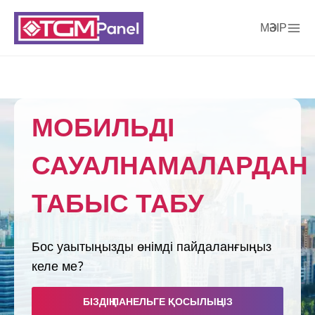
МӘЗІР
МОБИЛЬДІ
САУАЛНАМАЛАРДАН
ТАБЫС ТАБУ
Бос уақытыңызды өнімді пайдаланғыңыз
келе ме?
БІЗДІҢ ПАНЕЛЬГЕ ҚОСЫЛЫҢЫЗ