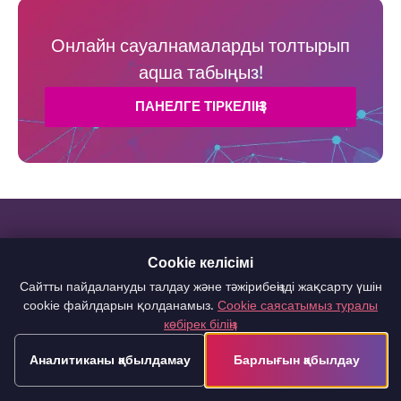
Онлайн сауалнамаларды толтырып
aqша табыңыз!
ПАНЕЛГЕ ТІРКЕЛІҢІЗ
Cookie келісімі
Интернетте қалай
Сайтты пайдалануды талдау және тәжірибеңізді жақсарту үшін
cookie файлдарын қолданамыз.
Cookie саясатымыз туралы
оңай ақша табуға
көбірек біліңіз
Аналитиканы қабылдамау
Барлығын қабылдау
болады?