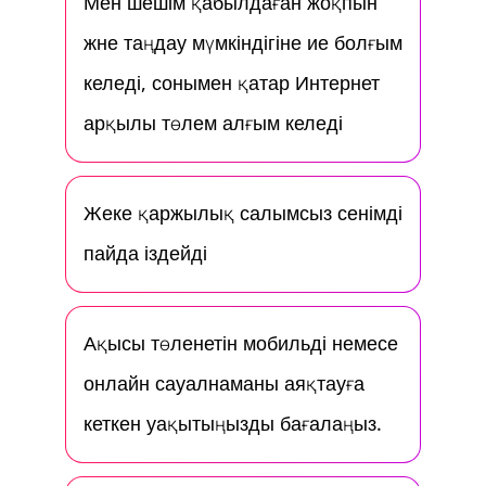
Мен шешім қабылдаған жоқпын
және таңдау мүмкіндігіне ие болғым
келеді, сонымен қатар Интернет
арқылы төлем алғым келеді
Жеке қаржылық салымсыз сенімді
пайда іздейді
Ақысы төленетін мобильді немесе
онлайн сауалнаманы аяқтауға
кеткен уақытыңызды бағалаңыз.