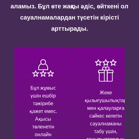
аламыз. Бұл өте жақсы әдіс, өйткені ол
сауалнамалардан түсетін кірісті
арттырады.
Үйде ақысы төленетін
Біз
е
сауалнамадан өту
төл
лықтар
қиын емес, сауалнама
сауал
уларға
жауап берудің
ұсынаты
летін
қарапайымдылығымен
панел
маны
және жеңілдігімен
бірінде
ін,
ерекшеленеді.
болс