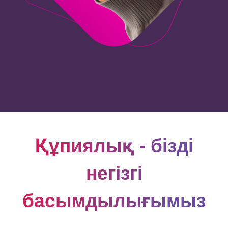
Құпиялық - біздің
негізгі
басымдылығымыз