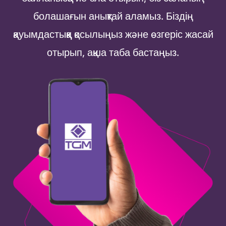
болашағын анықтай аламыз. Біздің
қауымдастыққа қосылыңыз және өзгеріс жасай
отырып, ақша таба бастаңыз.