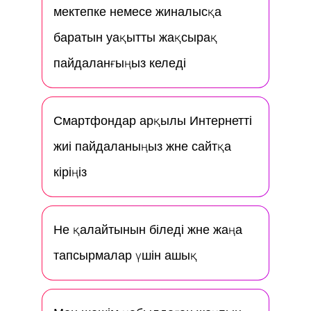
мектепке немесе жиналысқа
баратын уақытты жақсырақ
пайдаланғыңыз келеді
Смартфондар арқылы Интернетті
жиі пайдаланыңыз және сайтқа
кіріңіз
Не қалайтынын біледі және жаңа
тапсырмалар үшін ашық