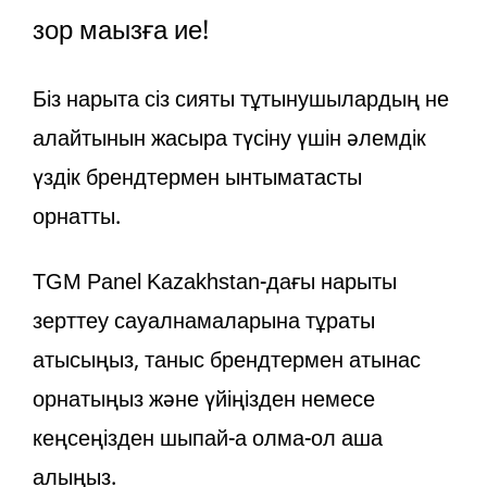
зор маңызға ие!
Біз нарықта сіз сияқты тұтынушылардың не
қалайтынын жақсырақ түсіну үшін әлемдік
үздік брендтермен ынтымақтастық
орнаттық.
TGM Panel Kazakhstan-дағы нарықты
зерттеу сауалнамаларына тұрақты
қатысыңыз, таныс брендтермен қатынас
орнатыңыз және үйіңізден немесе
кеңсеңізден шықпай-ақ қолма-қол ақша
алыңыз.