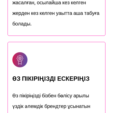
жасалған, осылайша кез келген
жерден кез келген уақытта ақша табуға
болады.
ӨЗ ПІКІРІҢІЗДІ ЕСКЕРІҢІЗ
Өз пікіріңізді бізбен бөлісу арқылы
үздік әлемдік брендтер ұсынатын