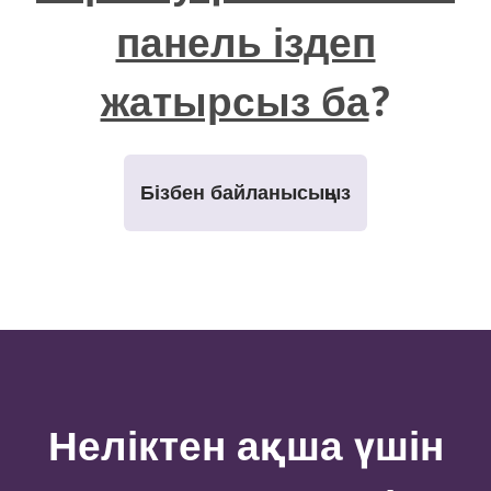
панель іздеп
жатырсыз ба
?
Бізбен байланысыңыз
Неліктен ақша үшін