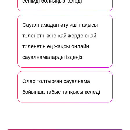
сенімді болғыңыз келеді
Сауалнамадан өту үшін ақысы
төленетін және қай жерде оңай
төленетін ең жақсы онлайн
сауалнамаларды іздеңіз
Олар толтырған сауалнама
бойынша табыс тапқысы келеді