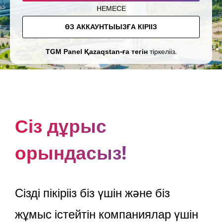
НЕМЕСЕ
ӨЗ АККАУНТЫҢЫЗҒА КІРІҢІЗ
TGM Panel Қazaqstan-ға тегін
тіркеліңіз.
Сіз дұрыс
орындасыз!
Сіздің пікіріңіз біз үшін және біз
жұмыс істейтін компаниялар үшін