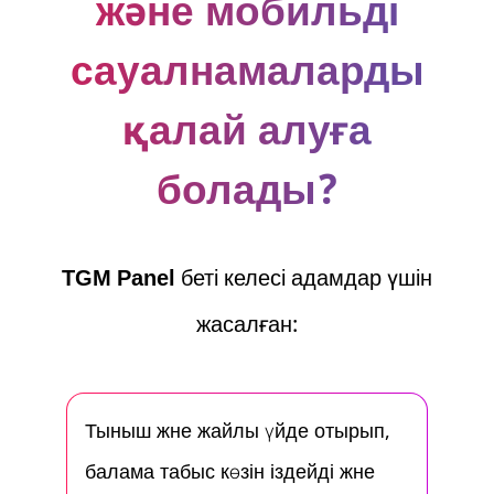
және мобильді
сауалнамаларды
қалай алуға
болады?
TGM Panel
беті келесі адамдар үшін
жасалған:
Тыныш және жайлы үйде отырып,
балама табыс көзін іздейді және