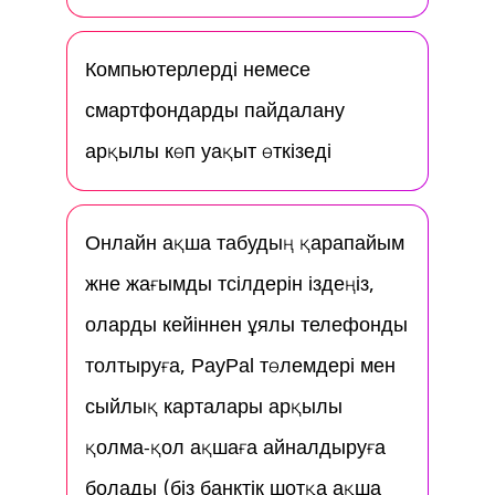
Компьютерлерді немесе
смартфондарды пайдалану
арқылы көп уақыт өткізеді
Онлайн ақша табудың қарапайым
және жағымды тәсілдерін іздеңіз,
оларды кейіннен ұялы телефонды
толтыруға, PayPal төлемдері мен
сыйлық карталары арқылы
қолма-қол ақшаға айналдыруға
болады (біз банктік шотқа ақша