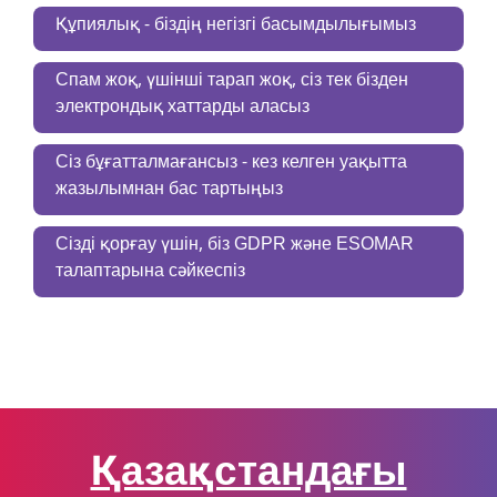
Құпиялық - біздің негізгі басымдылығымыз
Спам жоқ, үшінші тарап жоқ, сіз тек бізден
электрондық хаттарды аласыз
Сіз бұғатталмағансыз - кез келген уақытта
жазылымнан бас тартыңыз
Сізді қорғау үшін, біз GDPR және ESOMAR
талаптарына сәйкеспіз
Қазақстандағы