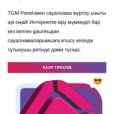
TGM Panel-імен сауалнама жүргізу қызықты
әрі оңай! Интернетке кіру мүмкіндігі бар
кез келген құрылғыдан
сауалнамаларымызға қатысу кезінде
тұтынушы ретінде дами түсіңіз.
ҚАЗІР ТІРКЕЛІҢІЗ