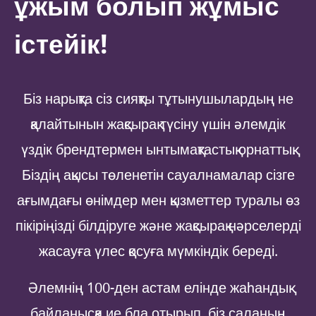
ұжым болып жұмыс
істейік!
Біз нарықта сіз сияқты тұтынушылардың не
қалайтынын жақсырақ түсіну үшін әлемдік
үздік брендтермен ынтымақтастық орнаттық.
Біздің ақысы төленетін сауалнамалар сізге
ағымдағы өнімдер мен қызметтер туралы өз
пікіріңізді білдіруге және жақсырақ нәрселерді
жасауға үлес қосуға мүмкіндік береді.
Әлемнің 100-ден астам елінде жаһандық
байланысқа ие бла отырып, біз саланың